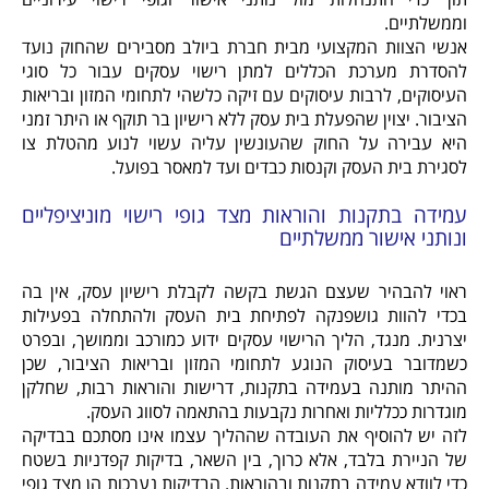
וממשלתיים.
אנשי הצוות המקצועי מבית חברת ביולב מסבירים שהחוק נועד
להסדרת מערכת הכללים למתן רישוי עסקים עבור כל סוגי
העיסוקים, לרבות עיסוקים עם זיקה כלשהי לתחומי המזון ובריאות
הציבור. יצוין שהפעלת בית עסק ללא רישיון בר תוקף או היתר זמני
היא עבירה על החוק שהעונשין עליה עשוי לנוע מהטלת צו
לסגירת בית העסק וקנסות כבדים ועד למאסר בפועל.
עמידה בתקנות והוראות מצד גופי רישוי מוניציפליים
ונותני אישור ממשלתיים
ראוי להבהיר שעצם הגשת בקשה לקבלת רישיון עסק, אין בה
בכדי להוות גושפנקה לפתיחת בית העסק ולהתחלה בפעילות
יצרנית. מנגד, הליך הרישוי עסקים ידוע כמורכב וממושך, ובפרט
כשמדובר בעיסוק הנוגע לתחומי המזון ובריאות הציבור, שכן
ההיתר מותנה בעמידה בתקנות, דרישות והוראות רבות, שחלקן
מוגדרות ככלליות ואחרות נקבעות בהתאמה לסווג העסק.
לזה יש להוסיף את העובדה שההליך עצמו אינו מסתכם בבדיקה
של הניירת בלבד, אלא כרוך, בין השאר, בדיקות קפדניות בשטח
כדי לוודא עמידה בתקנות ובהוראות. הבדיקות נערכות הן מצד גופי