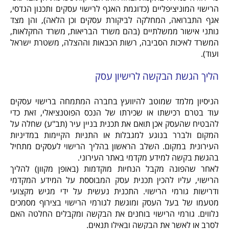
הרישוי המוניציפליים (כדוגמת האגף לרישוי עסקים ותכנון הנדסי,
אגף התברואה, המחלקה לביקורת עסקים וכן הלאה), והן מצד
נותני אישור ממשלתיים (בהם משרד הבריאות, משרד החקלאות,
המשרד לאיכות הסביבה, רשות הכבאות וההצלה, משטרת ישראל
ועוד).
הליך הגשת הבקשה לרישיון עסק
הניסיון מלמד שמוטב להיוועץ בחברה המתמחה ברישוי עסקים
עוד בטרם רכישתו או שכירתו של הנכס הפוטנציאלי, זאת כדי
להבטיח שהעסק אכן תואם את תכנית בניין עיר (תב"ע) שחלה על
המקום ולברר בנוגע למגבלות או התניות הקיימות במדיניות
העירונית במקום. השלב הראשון בהליך הרישוי לעסקים מתחיל
בהגשת בקשה למידע מקדמי באתר העירוני.
לאחר שהפונה מקבל הנחיות מוקדמות (באופן מקוון) להליך
הרישוי, עליו להכין תכנית עסק המבוססת על המידע המקדמי
ודרישות גורמי הרישוי. התכנית נעשית על ידי מגיש מקצועי
מטעמו של בעל העסק ומוגשת לגורמי הרישוי בצירוף מסמכים
נלווים. גורמי הרישוי בוחנים את הבקשה ומקבלים החלטה האם
לסרב או לאשר את הבקשה ובאילו תנאים.