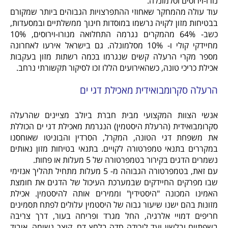
נורו-וירוסים וסלמונלה.
עוד עולה מהמחקר שאחוזי ההתפרצויות הגבוהים ביותר שמקורם
בבטיחות מזון לקויה נרשמו במוסדות חינוך ממשלתיים ובמסעדות,
כשב- 64% מהמקרים נגרמה התחלואה מנורו-וירוסים, 10%
מחיידקי קולי ו- 10% מסלמונלה. גם בישראל אירעו לאחרונה
מספר מקרי הרעלה קשים שנגרמו בכמה רשתות מזון בעקבות
אכילת כריכי טונה, כשהאירועים הללו זכו לסיקור תקשורתי נרחב.
הרעלה סקרומבואידית מאכילת דגי ים
אנשי הצוות המקצועי מבית חברת ביולב מציינים שהרעלה
סקרומבואידית (הרעלת היסטמין) הנגרמת מאכילת דגי ים הכוללת
את משפחת דגי הטונה, המקרל, הסרדין והבוניטו שאוחסנו
במקררים בתנאי טמפרטורה לקויים. בתנאי בטיחות מזון נאותים
נשמרים הדגים בקירור בטמפרטורה של 5 מעלות או פחות.
עם זאת, בטמפרטורה הגבוהה מ- 5 מעלות מתחיל תהליך אנזימי
שבו מפרקים החיידקים שבמערכת העיכול של הדגים את חומצת
האמינו המכונה "היסטידין" וממירים אותה להיסטמין. אכילת
מזונות בהם ישנו שיעור גבוה של היסטמין עלולים לפתח תסמינים
חריפים דמויי אלרגיה, החל מגרד ופריחה בעור, דרך צריבה
בשפתיים ובלשון ועד לירידה חדה בלחץ דם, קוצר נשימה, איבוד