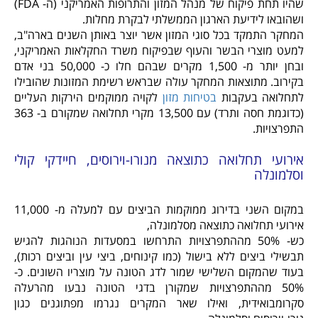
שהיו תחת פיקוח של מנהל המזון והתרופות האמריקני (ה- FDA)
ושהובאו לידיעת הארגון הממשלתי לבקרת מחלות.
המחקר התמקד בכל סוגי המזון אשר יוצר באותן השנים בארה"ב,
למעט מוצרי הבשר והעוף שבפיקוח משרד החקלאות האמריקני,
ובחן יותר מ- 1,500 מקרים שבהם חלו כ- 50,000 בני אדם
בקירוב. מתוצאות המחקר עולה שבראש רשימת המזונות שהובילו
לתחלואה בעקבות
בטיחות מזון
לקויה ממוקמים הירקות העליים
(כדוגמת חסה ותרד) עם 13,500 מקרי תחלואה שמקורם ב- 363
התפרצויות.
אירועי תחלואה כתוצאה מנורו-וירוסים, חיידקי קולי
וסלמונלה
במקום השני בדירוג ממוקמות הביצים עם למעלה מ- 11,000
אירועי תחלואה כתוצאה מסלמונלה,
כש- 50% מההתפרצויות התרחשו במסעדות הנוהגות להגיש
תבשילי ביצים ללא בישול (כמו קינוחים, ביצי עין וביצים רכות),
בעוד שהמקום השלישי שמור לדג הטונה על מוצריו השונים. כ-
50% מההתפרצויות שמקורן בדגי הטונה נבעו מהרעלה
סקרומבואידית, ואילו שאר המקרים נגרמו מפתוגנים כגון