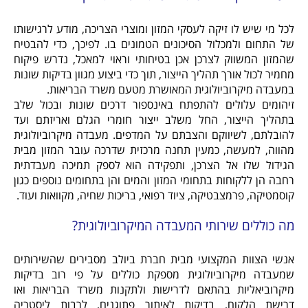
לכל מי שיש לו זיקה לעסקי המזון ומוצרי הצריכה, מודע לרגישותו
של התחום ולמכלול הסיכונים הטמונים בו. לפיכך, כדי להבטיח
שהמזון המשווק לצרכן אכן בטיחותי וראוי למאכל, נדרש פיקוח
מחמיר לכול אורך תהליך הייצור, תוך כדי ביצוע מגוון בדיקות שונות
במעבדה מיקרוביולוגית המאושרת מטעם משרד הבריאות.
זיהומים עלולים להתפתח באינספור דרכים שונות ובכול שלב
בתהליך הייצור, החל משלב ייצור חומרי הגלם ואריזתם ועד
להובלתם, לשיווקם והצבתם על המדפים. מעבדה מיקרוביולוגית
מהווה, למעשה, כמעין תחנה מרכזית שדרכה עובר המזון מבית
הגידול שלו אל הצרכן, ותפקידה הוא לספק תמיכה מעבדתית
רחבה הן ללקוחות בתחומי המזון והמים והן בתחומים נוספים כגון
קוסמטיקה, פרמצבטיקה, ציוד רפואי, בריכות שחיה, מקוואות ועוד.
מה כוללים שירותי המעבדה המיקרוביולוגית?
אנשי הצוות המקצועי מבית חברת ביולב מסבירים שהשירותים
שמעבדה מיקרוביולוגית מספקת כוללים על פי רוב בדיקות
מיקרוביאליות בהתאם לדרישות ולתקנות משרד הבריאות ואו
דרישת הלקוח, בדיקות לאיתור פתוגנים, לרבות ליסטריה