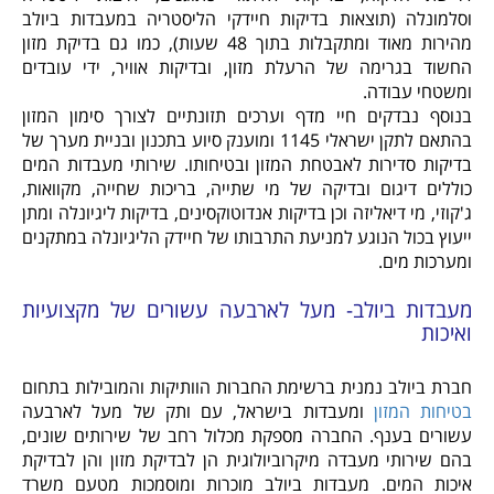
וסלמונלה (תוצאות בדיקות חיידקי הליסטריה במעבדות ביולב
מהירות מאוד ומתקבלות בתוך 48 שעות), כמו גם בדיקת מזון
החשוד בגרימה של הרעלת מזון, ובדיקות אוויר, ידי עובדים
ומשטחי עבודה.
בנוסף נבדקים חיי מדף וערכים תזונתיים לצורך סימון המזון
בהתאם לתקן ישראלי 1145 ומוענק סיוע בתכנון ובניית מערך של
בדיקות סדירות לאבטחת המזון ובטיחותו. שירותי מעבדות המים
כוללים דיגום ובדיקה של מי שתייה, בריכות שחייה, מקוואות,
ג'קוזי, מי דיאליזה וכן בדיקות אנדוטוקסינים, בדיקות ליגיונלה ומתן
ייעוץ בכול הנוגע למניעת התרבותו של חיידק הליגיונלה במתקנים
ומערכות מים.
מעבדות ביולב- מעל לארבעה עשורים של מקצועיות
ואיכות
חברת ביולב נמנית ברשימת החברות הוותיקות והמובילות בתחום
בטיחות המזון
ומעבדות בישראל, עם ותק של מעל לארבעה
עשורים בענף. החברה מספקת מכלול רחב של שירותים שונים,
בהם שירותי מעבדה מיקרוביולוגית הן לבדיקת מזון והן לבדיקת
איכות המים. מעבדות ביולב מוכרות ומוסמכות מטעם משרד