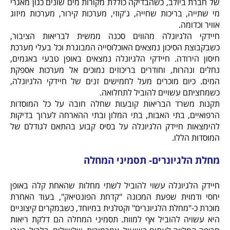
של חברת ביולב, כשהבדיקה כוללת מקורות מים שונים כגון מאגרי
מי שתייה, בריכות שחייה, ג'קוזי, מערכות קירור, מערכות מיזוג
אוויר וכדומה.
חיידקי הלגיונלה מהווים סכנה ממשית לבריאות הציבור,
כשבקבוצת הסיכון נמצאים האוכלוסייה המבוגרת וכל בעלי מערכת
חיסון הירודה. חיידקי הלגיונלה נמצאים באופן טבעי באגמים,
נחלים ונהרות, וחודרים בריכוזים נמוכים אל מערכות אספקת
המים. כיום מוכרים מעל לחמישים זנים של חיידקי הלגיונלה,
כשמחציתם עשויים להוביל לתחלואה.
תקנות משרד הבריאות קובעות שחלה חובה על כל המוסדות
הרפואיים, בתי האבות, בתי המלון ובתי ההארחה לערוך בדיקות
להימצאות חיידק הלגיונלה על בסיס קבוע בהתאם לגודלם של
המוסדות הללו.
מחלת הלגיונרים- תסמיני המחלה
חיידק הלגיונלה עשוי להוביל לשתי מחלות שהאחת קלה באופן
יחסי ודמוית שפעת המכונה "קדחת הפונטיאק", בעוד האחרת
מוכרת כ-"מחלת הלגיונרים" וקטלנית במיוחד, כשבמקרים קיצוניים
היא עשויה להוביל אף למוות. תסמיני המחלה הם דלקת ריאות