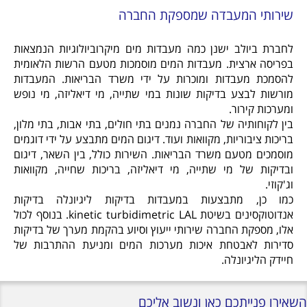
שירותי המעבדה שמספקת החברה
לחברת ביולב ישנן כמה מעבדות מים מיקרוביולוגיות הנמצאות
בפריסה ארצית. מעבדות המים מוסמכות מטעם הרשות הלאומית
להסמכת מעבדות ומוכרות על ידי משרד הבריאות. המעבדות
מורשות לבצע בדיקות שונות במי שתייה, מי דיאליזה, מי נופש
ומערכות קירור.
בין לקוחותיה של החברה נמנים בתי חולים, בתי אבות, בתי מלון,
בריכות ציבוריות, מקוואות ועוד. דיגום המים מתבצע על ידי דוגמים
מוסמכים מטעם משרד הבריאות. השירות כולל, בין השאר, דיגום
ובדיקות של מי שתייה, מי דיאליזה, בריכות שחייה, מקוואות
וג'קוזי.
כמו כן, מתבצעות במעבדות בדיקות ליגיונלה בדיקות
אנדוטוקסינים בשיטת kinetic turbidimetric LAL. בנוסף לכול
אלו, מספקת החברה שירותי ייעוץ וסיוע בהקמת מערך של בדיקות
סדירות לאבטחת איכות מערכות המים ומניעת ההתרבות של
חיידק הליגיונלה.
השאירו פנייתכם כאן ונשוב אליכם