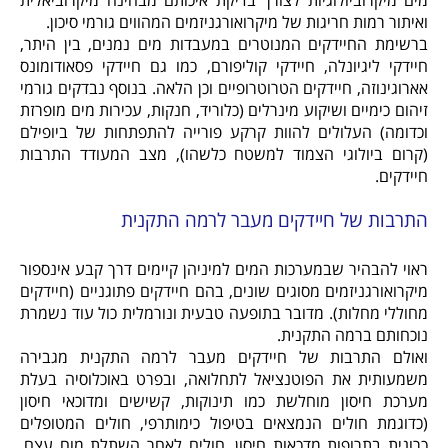
מים מיקרוביולוגיות לצורך בדיקת איכותם מבחינה מיקרוביאלית
ואיתור רמות חריגות של מיקרואורגניזמים המהווים גורמי סיכון.
ברשימת החיידקים המנוטרים במעבדות מים נמנים, בין היתר,
חיידקי ליגיונלה, חיידקי קוליפורם, כמו גם חיידקי פסאודומונס
אארוגינוזה, חיידקים הטרוטרופיים וכן הלאה. בנוסף נבדקים גורמי
זיהום כימיים ושיקוע מינרלים (כלוריד, חנקות, עכירות מים מופרזת
וכדומה) העלולים להוות קרקע פורייה להתפתחות של ביופילם
(קרום ביולוגי הצמוד למשטח כלשהו), מצב המעודד התרבות
חיידקים.
התרבות של חיידקים מעבר לרמה התקנית
ראוי להבהיר שבמערכות המים למיניהן קיימים דרך קבע אינספור
מיקרואורגניזמים מסוגים שונים, בהם חיידקים פתוגניים (חיידקים
מחוללי מחלות). מדובר בתופעה טבעית ונורמלית כול עוד נשמרת
נוכחותם ברמה התקנית.
ואולם התרבות של חיידקים מעבר לרמה התקנית מגבירה
משמעותית את הפוטנציאל לתחלואה, ובפרט באוכלוסיה בעלת
מערכת חיסון מוחלשת כמו תינוקות, קשישים ומדוכאי חיסון
(כדוגמת חולים הנמצאים בטיפול כימותרפי, חולים המטופלים
כרונית בתרופות מדכאות חיסון, חולים לאחר השתלת מוח עצם,