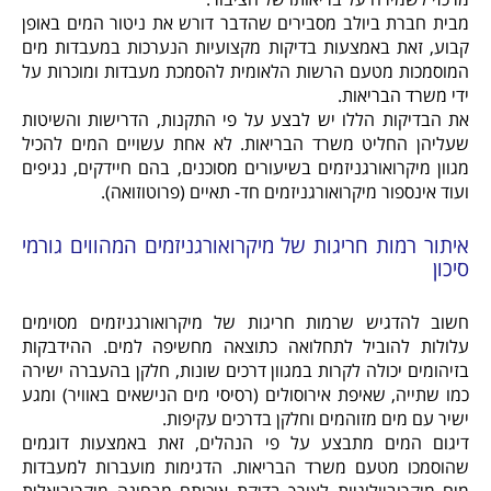
מבית חברת ביולב מסבירים שהדבר דורש את ניטור המים באופן
קבוע, זאת באמצעות בדיקות מקצועיות הנערכות במעבדות מים
המוסמכות מטעם הרשות הלאומית להסמכת מעבדות ומוכרות על
ידי משרד הבריאות.
את הבדיקות הללו יש לבצע על פי התקנות, הדרישות והשיטות
שעליהן החליט משרד הבריאות. לא אחת עשויים המים להכיל
מגוון מיקרואורגניזמים בשיעורים מסוכנים, בהם חיידקים, נגיפים
ועוד אינספור מיקרואורגניזמים חד- תאיים (פרוטוזואה).
איתור רמות חריגות של מיקרואורגניזמים המהווים גורמי
סיכון
חשוב להדגיש שרמות חריגות של מיקרואורגניזמים מסוימים
עלולות להוביל לתחלואה כתוצאה מחשיפה למים. ההידבקות
בזיהומים יכולה לקרות במגוון דרכים שונות, חלקן בהעברה ישירה
כמו שתייה, שאיפת אירוסולים (רסיסי מים הנישאים באוויר) ומגע
ישיר עם מים מזוהמים וחלקן בדרכים עקיפות.
דיגום המים מתבצע על פי הנהלים, זאת באמצעות דוגמים
שהוסמכו מטעם משרד הבריאות. הדגימות מועברות למעבדות