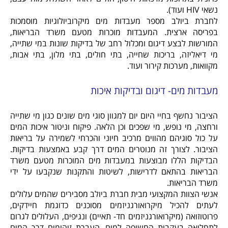
נשאי HIV ועוד).
לחברת ביולב מספר מעבדות מים מיקרוביולוגיות מוסמכות
בפריסה ארצית. המעבדות מוכרות מטעם משרד הבריאות,
המורשות לבצע דיגום ומכלול רחב של בדיקות שונות במי שתייה,
מי דיאליזה, בריכות שחייה, בתי חולים, בתי מלון, בתי אבות,
מקוואות, מערכות קירור ועוד.
מעבדות מים- דיגום ובדיקות איכות
הציבור נחשף בחיי היום יום למגוון סוגי מים שונים כגון מי שתייה
ורחצה, מי נופש, מי שפכים וכן הלאה. פיקוח וניטור איכות המים
על כול סוגיהם מהווים מרכיב חיוני והכרחי לשמירה על בריאות
הציבור. לצורך זה מנוטרים המים דרך קבע באמצעות בדיקות.
הבדיקות הללו מבוצעות במעבדות מים המוכרות מטעם משרד
הבריאות בהתאם לדרישות, לשיטות והתקנות שנקבעו על ידי
משרד הבריאות.
אנשי הצוות המקצועי מבית חברת ביולב מסבירים שהמים עלולים
לעתים להכיל מיקרואורגניזמים מסוכנים כדוגמת חיידקים,
פרוטוזואה (מיקרואורגניזמים חד- תאיים) ונגיפים, העלולים לגרום
לתחלואה בעקבות החשיפה למים. העברת זיהומים דרך המים