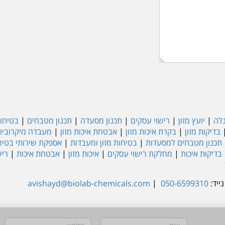
נלה
|
יועץ מזון
|
רישוי עסקים
|
תכנון מסעדה
|
תכנון מטבחים
|
בטיחות
בדיקות מזון
|
בקרת איכות מזון
|
אבטחת איכות מזון
|
מעבדה מיקרוביול
תכנון מטבחים למסעדות
|
בטיחות מזון ומעבדות
|
אספקת שירותי בטיחו
בדיקות איכות
|
מחלקת רישוי עסקים
|
איכות מזון
|
אבטחת איכות
|
ריש
ייד:
050-6599310
|
avishayd@biolab-chemicals.com
שם
טלפון