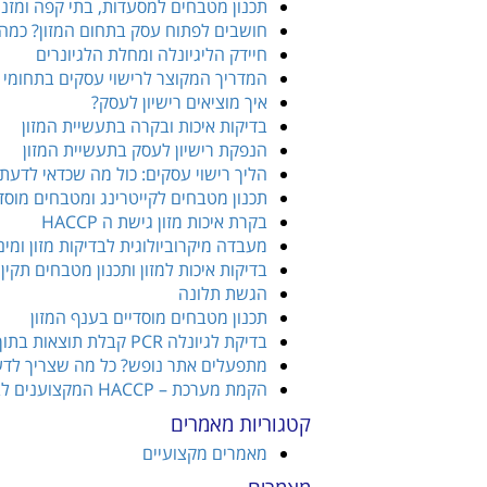
תכנון מטבחים למסעדות, בתי קפה ומזנו
חושבים לפתוח עסק בתחום המזון? כמה 
חיידק הליגיונלה ומחלת הלגיונרים
המדריך המקוצר לרישוי עסקים בתחומי ה
איך מוציאים רישיון לעסק?
בדיקות איכות ובקרה בתעשיית המזון
הנפקת רישיון לעסק בתעשיית המזון
הליך רישוי עסקים: כול מה שכדאי לדע
תכנון מטבחים לקייטרינג ומטבחים מוסד
בקרת איכות מזון גישת ה HACCP
מעבדה מיקרוביולוגית לבדיקות מזון ומים
בדיקות איכות למזון ותכנון מטבחים תקי
הגשת תלונה
תכנון מטבחים מוסדיים בענף המזון
בדיקת לגיונלה PCR קבלת תוצאות בתוך 24 שעות מרגע הדיגום
מתפעלים אתר נופש? כל מה שצריך לדע
הקמת מערכת – HACCP המקצוענים לבטיחות מזון
קטגוריות מאמרים
מאמרים מקצועיים