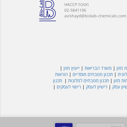
חטיבת HACCP
02-5841106
avishayd@biolab-chemicals.com
 מזון
|
משרד הבריאות
|
ייעוץ מזון
|
וגית
|
תכנון מטבחים מוסדיים
|
הוראות
ת מזון
|
תכנון מטבחים למלונות
|
תכנון
יון עסק
|
רישיון לעסק
|
רישוי לעסקים
|
דוא"ל