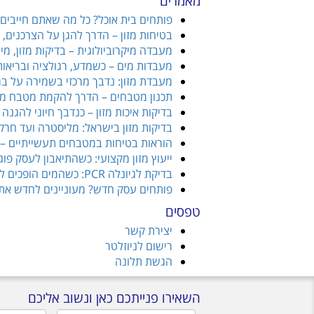
מאמרים
פותחים בית אוכל? כל מה שאתם חייבים 
בטיחות מזון – הדרך להגן על הצרכנים, 
מעבדה מיקרוביולוגית – בדיקות מזון, מ
מעבדות מים – כשמדע, רגולציה ובריאות
מעבדת מזון: נדבך מרכזי בשמירה על בר
תכנון מטבחים – הדרך להקמת מטבח מוס
בדיקות איכות מזון – כנדבך חיוני להגנה
בדיקות מזון בישראל: מליסטרה ועד חרק
הוראות בטיחות במטבחים תעשייתיים – 
ייעוץ מזון מקצועי: כשהתיאבון לעסק פ
בדיקת לגיונלה PCR: כשהמים הופכים למוקד סיכון בריאותי
פותחים עסק חדש? מעוניינים לחדש את 
טפסים
יצירת קשר
רישום לניוזלטר
הגשת תלונה
השאירו פנייתכם כאן ונשוב אליכם