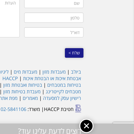
שם
הערות
טלפון
דוא"ל
ביולב
|
מעבדות מזון
|
מעבדות מים
|
ליגיו
אבטחת איכות או הבטחת איכות
|
HACCP
|
בטיחות במטבחים
|
בטיחות ואבטחת מזון
|
מטבחים לקייטרינג
|
מעבדת בטיחות מזון
|
רישיון עסק למסעדה
|
מאמרים
|
מפת אתר
חטיבת HACCP
| משרד:
02-5841106
נ
רוצים לדעת עלינו עוד?