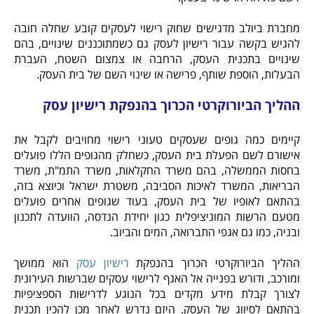
מחברת ביולב מדגישים שחוק רישוי לעסקים קובע שחלה חובה
להגיש בקשה עבור רישיון לעסק גם כשמתוכננים שינויים, בהם
שינויים בתכנית העסק, הרחבה או צמצום השטח, העברת
הבעלות, הוספת שותף, פרישה או שינוי השם של בית העסק.
ההליך הביורוקרטי הכרוך בהנפקת רישיון עסק
קיימים כמה גופים שעסקים טעוני רישוי מחויבים לקבל את
אישורם לשם הפעלת בית העסק, כשחלק מהגופים הללו פועלים
בחסות הממשלה, בהם משרד החקלאות, משרד התמ"ת, משרד
הבריאות, המשרד לאיכות הסביבה, משטרת ישראל וכיוצא בזה,
בהתאם לאופיו של בית העסק, בעוד שגופים אחרים פועלים
מטעם הרשות המוניציפלית כגון יחידת הנדסה, הוועדה לתכנון
ובניה, כמו גם אגפי התברואה, המים והביוב.
ההליך הביורוקרטי הכרוך בהנפקת
רישיון עסק
הוא ממושך
ומורכב, ודורש בפנייה אל האגף לרישוי עסקים שברשות העירונית
לצורך קבלת מידע מקדים בכל הנוגע לדרישות הספציפיות
בהתאם לסיווג של העסק. היזם נדרש לאחר מכן להכין תכנית