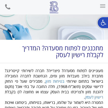
phone
Toggle
navigation
מתכננים לפתוח מסעדה? המדריך
לקבלת רישיון לעסק
מעוניינים לפתוח מסעדה? פיצרייה? חברה לשירותי קייטרינג?
מחברת ביולב מעבדות מזון ומים, הנחשבת לחברה המובילה
בישראל בתחום שירותי
בטיחות מזון
, מסבירים שעל פי החוק
לרישוי עסקים (תשכ"ח-1968), חלה החובה על בתי אוכל (מקום
להכנת מזון ולצריכתו בבית העסק עצמו או מחוצה לו) בקבלת
רישיון לעסק
.
המטרה היא לשמור על שלומו, בריאותו, בטיחותו, ביטחונו ואיכות
חייו של הציבור, כמו גם שמירה על תנאי סביבה ותברואה נאותים