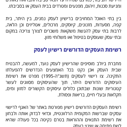
ומניעת סכנות, זיהום, מפגעים ומטרדים בבית העסק או בסביבתו.
בין בתי האוכל המחויבים ברישיון לעסק
נמנים, בין היתר, בית
קפה, מסעדות, מזנונים, קיוסקים, מרכולים, אטליזים וכן הלאה,
לרבות בתי עסק להגשת משקאות משכרים לצורך צריכה במקום
ובתי עסק שעוסקים בטיפול ואו משלוחי מזון.
רשימת העסקים הדורשים רישיון לעסק
מחברת ביולב מוסיפים שהרישיון לעסק נועד, למעשה, להבטיח
שבית העסק אכן נקט בכל האמצעים הנדרשים להפעלתו
התקינה. צו רישוי לעסקים (תשנ"ה-1995) מפרט את רשימת
העיסוקים הדורשים היתר, תוך שהעיסוקים מסווגים לעשר
קטגוריות שונות שבתוכן כלולים עיסוקים הקשורים למזון ומים,
חקלאות ובעלי חיים, בריאות ופסולת.
רשימת העסקים הדורשים רישיון מפורטת באתר של האגף לרישוי
עסקים שברשות המקומית הרלוונטית, וכדאי לבדוק אותה ולבחון
את רשימת התנאים וההוראות בטרם נקיטה בכל פעולה שהיא
לשם פתיחה או שינוי בעסק.