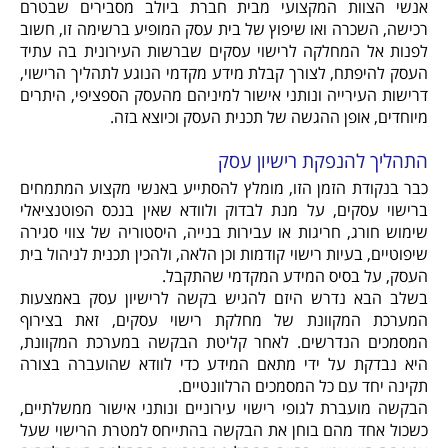
אנשי הצוות המקצועי מבית חברת ביולב מסבירים שבטרם
רכישה, השכרה ואו שיפוץ של בית עסק המופיע ברשימה זו, חשוב
לפנות אל המחלקה לרישוי עסקים שברשות העירונית בה עתיד
העסק להיפתח, לצורך קבלת מידע מקדמי הנוגע לתהליך הרישוי,
דרישות העירייה ונותני אישור למיניהם מהעסק הספציפי, היתרים
מיוחדים, אופן ההגשה של תכנית העסק וכיוצא בזה.
התהליך להנפקת רישיון עסק
כבר בנקודת הזמן הזו, מומלץ להסתייע באנשי מקצוע המתמחים
ברישוי עסקים, על מנת לבדוק ולוודא שאין בנכס הפוטנציאלי
שימוש חורג, חריגות או עבירות בנייה, היסטוריה של צווי סגירה
שיפוטיים, בעיות רישוי קודמות וכן הלאה, ולהכין תכנית לניהול בית
העסק, על בסיס המידע המקדמי שהתקבל.
בשלב הבא נדרש היזם להגיש בקשה לרישיון עסק באמצעות
המערכת המקוונת של מחלקת רישוי עסקים, זאת בצירוף
המסמכים הנדרשים. לאחר קליטת הבקשה במערכת המקוונת,
היא נבדקת על ידי מתאם המידע כדי לוודא שהועברה בצורה
תקינה יחד עם כל המסמכים הרלוונטיים.
הבקשה מועברת לגופי רישוי עירוניים ונותני אישור ממשלתיים,
כשכול אחד מהם בוחן את הבקשה בהתייחס למטרת הרישוי שעל