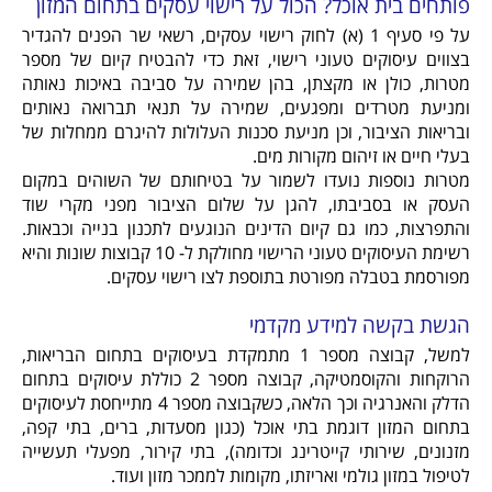
פותחים בית אוכל? הכול על רישוי עסקים בתחום המזון
על פי סעיף 1 (א) לחוק רישוי עסקים, רשאי שר הפנים להגדיר
בצווים עיסוקים טעוני רישוי, זאת כדי להבטיח קיום של מספר
מטרות, כולן או מקצתן, בהן שמירה על סביבה באיכות נאותה
ומניעת מטרדים ומפגעים, שמירה על תנאי תברואה נאותים
ובריאות הציבור, וכן מניעת סכנות העלולות להיגרם ממחלות של
בעלי חיים או זיהום מקורות מים.
מטרות נוספות נועדו לשמור על בטיחותם של השוהים במקום
העסק או בסביבתו, להגן על שלום הציבור מפני מקרי שוד
והתפרצות, כמו גם קיום הדינים הנוגעים לתכנון בנייה וכבאות.
רשימת העיסוקים טעוני הרישוי מחולקת ל- 10 קבוצות שונות והיא
מפורסמת בטבלה מפורטת בתוספת לצו רישוי עסקים.
הגשת בקשה למידע מקדמי
למשל, קבוצה מספר 1 מתמקדת בעיסוקים בתחום הבריאות,
הרוקחות והקוסמטיקה, קבוצה מספר 2 כוללת עיסוקים בתחום
הדלק והאנרגיה וכך הלאה, כשקבוצה מספר 4 מתייחסת לעיסוקים
בתחום המזון דוגמת בתי אוכל (כגון מסעדות, ברים, בתי קפה,
מזנונים, שירותי קייטרינג וכדומה), בתי קירור, מפעלי תעשייה
לטיפול במזון גולמי ואריזתו, מקומות לממכר מזון ועוד.