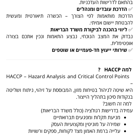
בהתאם לדרישות העדכניות
.
✅
הדרכת עובדים ומנהלים
הדרכות מותאמות לפי הצורך – הכשרה תיאורטית ומעשית
להבטחת יישום אמיתי
.
✅
ליווי בהכנה לביקורת משרד הבריאות
נבדוק את המצב הנוכחי, נבצע התאמות ונכין אתכם בצורה
אופטימלית
.
✅
שירותי ייעוץ חד-פעמיים או שוטפים
למה
HACCP
?
HACCP – Hazard Analysis and Critical Control Points
–
היא שיטה לניהול בטיחות מזון, המבוססת על זיהוי, ניתוח ושליטה
בנקודות סיכון בתהליך הייצור
.
למה זה חשוב
?
עמידה בדרישות רגולציה (כולל משרד הבריאות)
מניעת תקלות ומפגעים תברואתיים
שמירה על מוניטין ומקצועיות העסק
עלייה ברמת האמון מצד לקוחות, ספקים ורשויות