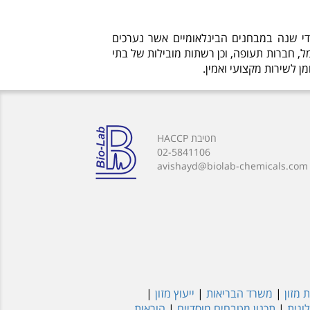
י שנה במבחנים הבינלאומיים אשר נערכים
, חברות תעופה, וכן רשתות מובילות של בתי
ן לשירות מקצועי ואמין.
חטיבת HACCP
02-5841106
avishayd@biolab-chemicals.com
 מזון
|
משרד הבריאות
|
ייעוץ מזון
|
וגית
|
תכנון מטבחים מוסדיים
|
הוראות