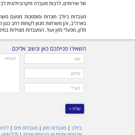
של שירותים, לרבות מעבדה מיקרוביולוגית לבדי
מעבדות ביולב מוכרות ומוסמכות מטעם משר
בארה"ב, והן משרתות מגוון לקוחות רחב כגון
מלון, מפעלי מזון ועוד. המעבדות מצוידות במי
השאירו פנייתכם כאן ונשוב אליכם
שם
הערות
טלפון
דוא"ל
ביולב
|
מעבדות מזון
|
מעבדות מים
|
ליגיו
אבטחת איכות או הבטחת איכות
|
HACCP
|