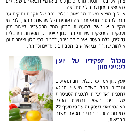
צורך אכן בטוח ונטול גורמי סיכון כימיים או מיקרוביאליים שעלולים
להימצא במזון ולהוביל לתחלואה.
אי לכך הוציא משרד הבריאות מכלול רחב של תקנות וחוקים על
מנת להבטיח תנאי תברואה נאותים בכל שרשרת המזון, ולכל מי
שקשור או נושק לתעשיית המזון החל ממפעלים לייצור מזון
ועסקים המספקים שירותי מזון כגון קייטרינג, מסעדות ומרכולים
גדולים, וכלה בעסקי אירוח למיניהם, לרבות בתי מלון וצימרים וכן
אולמות שמחה, גני אירועים, מטבחים מוסדיים וכדומה.
מכלול תפקידיו של יועץ
לענייני מזון
יועץ מזון אמון על מכלול רחב תהליכים
וגורמים החל משלב הייעוץ הנוגע
לתכנית האדריכלית ולתכנית הסניטרית
של בית העסק ובחירת החלל
האופטימאלי לעסק זה על פי סעיף 22
לתקנות התכנון והבנייה מטעם משרד
הבריאות.