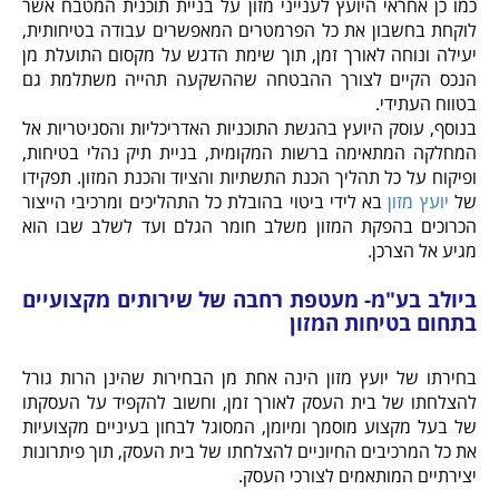
כמו כן אחראי היועץ לענייני מזון על בניית תוכנית המטבח אשר
לוקחת בחשבון את כל הפרמטרים המאפשרים עבודה בטיחותית,
יעילה ונוחה לאורך זמן, תוך שימת הדגש על מקסום התועלת מן
הנכס הקיים לצורך ההבטחה שההשקעה תהייה משתלמת גם
בטווח העתידי.
בנוסף, עוסק היועץ בהגשת התוכניות האדריכליות והסניטריות אל
המחלקה המתאימה ברשות המקומית, בניית תיק נהלי בטיחות,
ופיקוח על כל תהליך הכנת התשתיות והציוד והכנת המזון. תפקידו
של
יועץ מזון
בא לידי ביטוי בהובלת כל התהליכים ומרכיבי הייצור
הכרוכים בהפקת המזון משלב חומר הגלם ועד לשלב שבו הוא
מגיע אל הצרכן.
ביולב בע"מ- מעטפת רחבה של שירותים מקצועיים
בתחום בטיחות המזון
בחירתו של יועץ מזון הינה אחת מן הבחירות שהינן הרות גורל
להצלחתו של בית העסק לאורך זמן, וחשוב להקפיד על העסקתו
של בעל מקצוע מוסמך ומיומן, המסוגל לבחון בעיניים מקצועיות
את כל המרכיבים החיוניים להצלחתו של בית העסק, תוך פיתרונות
יצירתיים המותאמים לצורכי העסק.