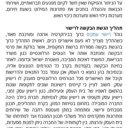
על הניתור והפיקוח שאין חשד לקיום מפגעים תברואתיים, ושירותי
הכבאות וההצלה בוחנים את פתרונות המילוט בשעת חירום,
מערכות גילוי האש ומערכות כיבוי האש.
תהליך הגשת הבקשה לרישוי
נוהל
רישוי עסקים
כרוך בבירוקרטיה ארוכה ומורכבת מאוד,
כשההליך מצריך לא פעם אישורים רבים. ראשית התהליך כרוך
בהגשת בקשה מסודרת ברשות המקומית, אשר בודקת את פרטי
הבקשה ומנתבת אותה אל הגופים הרלוונטיים כגון משרד
הבריאות, המשרד לאיכות הסביבה, משטרת ישראל וכדומה. לאחר
בחינת הבקשה בקפדנות בקרב כל הגורמים הנוגעים אליה,
ובנסיבות בהן נמצא כי העסק אכן עומד בכל התנאים והדרישות
וקיבל את האישורים מכל הגורמים הרלוונטיים מוענק לו רישיון
עסק. חשוב לציין כי קיימים רישיונות שונים לתקופות שונות
בהתאם לאופיו של בית העסק ופעילותו, כגון רישיון עסק זמני,
רישיון עסק תקופתי או רישיון עסק לצמיתות. חברת ביולב הינה
החברה המובילה בתחום בטיחות המזון, בקרת התהליכים, תכנון
מטבחים ורישוי, ומתמחה במתן מעטפת רחבה של שירותים
ופתרונות מתקדמים החל משלבי תכנון המטבח ועד לפתיחתו של
בית העסק והרצתו. בין לקוחותיה של החברה ניתן למנות מסעדות,