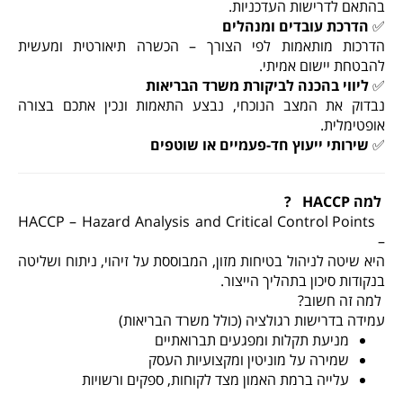
בהתאם לדרישות העדכניות
.
✅
הדרכת עובדים ומנהלים
הדרכות מותאמות לפי הצורך – הכשרה תיאורטית ומעשית
להבטחת יישום אמיתי
.
✅
ליווי בהכנה לביקורת משרד הבריאות
נבדוק את המצב הנוכחי, נבצע התאמות ונכין אתכם בצורה
אופטימלית
.
✅
שירותי ייעוץ חד-פעמיים או שוטפים
למה
HACCP
?
HACCP – Hazard Analysis and Critical Control Points
–
היא שיטה לניהול בטיחות מזון, המבוססת על זיהוי, ניתוח ושליטה
בנקודות סיכון בתהליך הייצור
.
למה זה חשוב
?
עמידה בדרישות רגולציה (כולל משרד הבריאות)
מניעת תקלות ומפגעים תברואתיים
שמירה על מוניטין ומקצועיות העסק
עלייה ברמת האמון מצד לקוחות, ספקים ורשויות