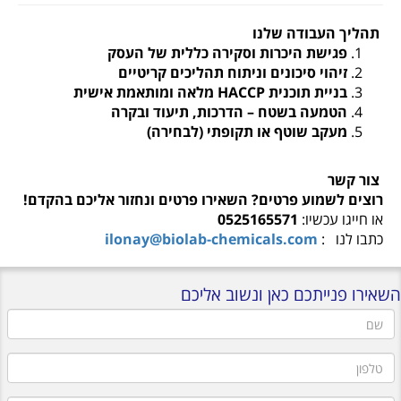
תהליך העבודה שלנו
פגישת היכרות וסקירה כללית של העסק
זיהוי סיכונים וניתוח תהליכים קריטיים
בניית תוכנית
HACCP
מלאה ומותאמת אישית
הטמעה בשטח – הדרכות, תיעוד ובקרה
מעקב שוטף או תקופתי (לבחירה)
צור קשר
רוצים לשמוע פרטים? השאירו פרטים ונחזור אליכם בהקדם
!
או חייגו עכשיו:
0525165571
כתבו לנו
:
ilonay@biolab-chemicals.com
השאירו פנייתכם כאן ונשוב אליכם
שם
טלפון