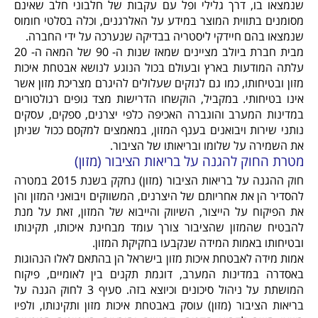
שנמצאו בו, דרך גלילי ופל עם עקבות של חלבוני חלב שאינם
מסומנים בתווית המוצר במידע על האלרגנים, וכלה בסלטי חומוס
שנמצאו בהם חיידקי ליסטריה בבדיקה שנערכה על ידי החברה.
מבית חברת ביולב מציינים שמאז שנות ה- 90 של המאה ה- 20
עלתה המודעות בארץ ובעולם בכול הנוגע לנושא אבטחת איכות
מזון ובטיחותו, כמו גם לנזקים שעלולים להיגרם מצריכת מזון אשר
אינו בטיחותי. במקביל, הוקשחו הדרישות מצד גופים רגולטורים
במדינות המערב והוגברה האכיפה כלפי יצרנים, ספקים, עסקים
נותני שירות ויבואנים בענף המזון, במאמצים למקסם ככול שניתן
את השמירה על שלומו ובריאותו של הציבור.
מטרת החוק להגנה על בריאות הציבור (מזון)
חוק ההגנה על בריאות הציבור (מזון) נחקק בשנת 2015 במטרה
להסדיר הן את אחריותם של היצרנים, המשווקים ויבואני המזון והן
את הפיקוח על הייצור, השיווק והייבוא של המזון, זאת על מנת
להבטיח שהמזון שהציבור צורך עומד מבחינת איכותו, תקינותו
ובטיחותו באמות המידה שנקבעו בחקיקת המזון.
אמות מידה לאבטחת איכות מזון בישראל הן בהתאם לאלו הנהוגות
באסדרה במדינות המערב, דוגמת תקנים בין לאומיים, פיקוח
המושתת על ניהול סיכונים וכיוצא בזה. סעיף 3 לחוק הגנה על
בריאות הציבור (מזון) עוסק באבטחת איכות מזון ותקינותו, ולפיו