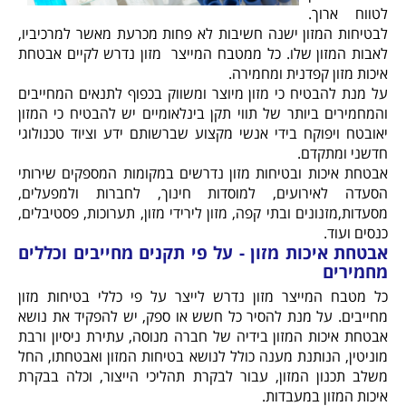
לטווח ארוך.
לבטיחות המזון ישנה חשיבות לא פחות מכרעת מאשר למרכיביו,
לאבות המזון שלו. כל ממטבח המייצר מזון נדרש לקיים אבטחת
איכות מזון קפדנית ומחמירה.
על מנת להבטיח כי מזון מיוצר ומשווק בכפוף לתנאים המחייבים
והמחמירים ביותר של תווי תקן בינלאומיים יש להבטיח כי המזון
יאובטח ויפוקח בידי אנשי מקצוע שברשותם ידע וציוד טכנולוגי
חדשני ומתקדם.
אבטחת איכות ובטיחות מזון נדרשים במקומות המספקים שירותי
הסעדה לאירועים, למוסדות חינוך, לחברות ולמפעלים,
מסעדות,מזנונים ובתי קפה, מזון לירידי מזון, תערוכות, פסטיבלים,
כנסים ועוד.
אבטחת איכות מזון - על פי תקנים מחייבים וכללים
מחמירים
כל מטבח המייצר מזון נדרש לייצר על פי כללי בטיחות מזון
מחייבים. על מנת להסיר כל חשש או ספק, יש להפקיד את נושא
אבטחת איכות המזון בידיה של חברה מנוסה, עתירת ניסיון ורבת
מוניטין, הנותנת מענה כולל לנושא בטיחות המזון ואבטחתו, החל
משלב תכנון המזון, עבור לבקרת תהליכי הייצור, וכלה בבקרת
איכות המזון במעבדות.