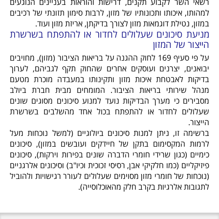
רשאי השר לקבוע תקנים, דרישות והוראות בעניינים הנוגעים
למהותו, איכותו ותכונותיו של מזון, לרבות סימון תזונתי של רכיבים
במזון, נטילת דוגמאות מזון לצורך בדיקתן, אריזת מזון ועוד.
מניעת סיכונים שעלולים לחדור או להתפתח בשרשרת
הייצור של המזון
על פי סעיף 169 לחוק ההגנה על בריאות הציבור (מזון), מחויבים
יבואנים, יצרנים ועוסקים אחרים שהחוק תקף לגביהם, לערוך
בדיקות לאבטחת איכות מזון ותקינותו במעבדה מוכרת מטעם
מנהל שירותי בריאות הציבור. המומחים מבית חברת ביולב
מסבירים כי מערך הבדיקות נועד למנוע סיכונים מסוגים שונים
שעלולים לחדור או להתפתח בכול אחד מהשלבים בשרשרת
הייצור.
ברשימה זו, ניתן למנות סיכונים ביולוגיים (למשל נוכחות מעל
לרמות המקסימום בתקן של חיידקים ועובשים במזון), סיכונים
כימיים (כגון שרידי חומרי הדברה שונים בפירות וירקות), סיכונים
פיזיקליים (כמו חלקיקי אבן, רסיסי זכוכית וכיו"ב) וסיכונים אלרגניים
(נוכחות של חומרי מזון מסוימים שעלולים לעורר רגישויות ולהוביל
לתגובות אלרגיות בקרב חלק מהאוכלוסייה).