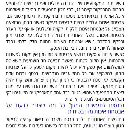
בשירותיה המקצועיים של החברה יכולים ואף נדרשים להסתייע
חברות המספקות קייטרינג, בתי מלון המפעילים מסעדות ואולמות
אוכל, אולמות וגני אירועים, מסעדות ובתי קפה, ירידי מזון לסוגיהם.
אבטחת איכות עלולה להיות קריטית בעיקר כאשר מבחן התוצאה
מצביע על אבטחת איכות חלקית, לקויה ורשלנית או אף על העדר
אבטחת איכות. בשל האחריות הגדולה המוטלת על יצרני מזון
וספקיו הסדרת נושא אבטחת האיכות מהווה חלק בלתי נפרד
שאמור להיות קבוע ומובנה בליבת העסק.
כאשר אנחנו עוסקים בנושא אבטחת איכות מזון אין מקום לפשרות
ולהנחות. אין מקום לפחות מאשר תביעה חד משמעית לשאיפה
למושלמות. אין ספק ולא יכול להיות מקום לספק כי על יצרניות
המזון להשקיע את כל המשאבים הנדרשים, בכסף ובכוח אדם
מקצועי, על מנת להבטיח כי המזון שהן מייצרות ומשווקות יהיה
בטוח,מבוקר, מפוקח ויעבור את כל השלבים הנדרשים על מנת
לצאת מהמפעל כשהוא בטוח בכל אחד מהאספקטים השונים ונקי
מכל הסיכונים-ביולוגי,כימי או פיזי.
נכנסים לתעשיית המזון? כל מה שצריך לדעת על
אבטחת איכות מזון בטיחותו
בחודשים האחרונים בלבד פרסם משרד הבריאות קריאה לריקול
מגוון מוצרי מזון שונים, החל מממרח כלשהו בעקבות שברי זכוכית