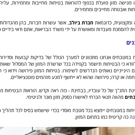
 מגישה מזון פועלת בכפוף להוראות בטיחות מחייבות ומחמירות, עליה 
חות ואבטחה מחייבים ומחמירים.
 ומקצועית, כדוגמאת
חברת ביולב
, אשר עשרות חברות, בהן מהגדולות
ית להסמכת מעבדות ומאושרת על ידי משרד הבריאות, אתם ודאי בידיים ט
נים
במטבחים אנחנו מתכוונים למערך הכולל של בדיקות קבועות וסדירות 
ודא כי הבטיחות תישמר בקפידה בכל שרשרת המזון של המסלול שאותו ע
היגייניים נאותים הנדרשים לשימורו. בטיחות המזון פירושה וידוא כי
חמה או קרה; פירושה שהוא לא ייחשף למגע מזהמים פוטנציאליים.
ת התנ"ך של כל עובדיו, בבחינת - כזה ראה וקדש. הוראות הבטיחות מחי
חים
מהווה תנאי הכרחי לאישורו כספק מזון מוכר ולגיטימי.
יחות במטבחים יימצא בכל מטבח מוסדי בכדי שישמש בסיס לכל תהליך הע
ה כה קריטית כמו בתחום המזון.