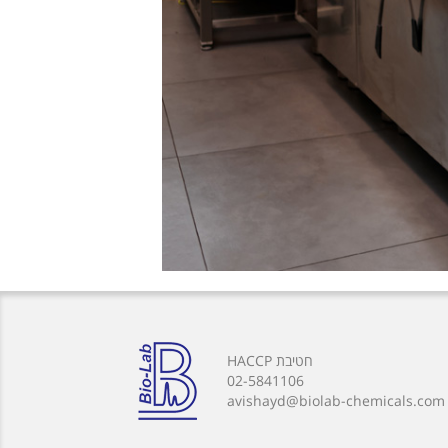
חטיבת HACCP
02-5841106
avishayd@biolab-chemicals.com