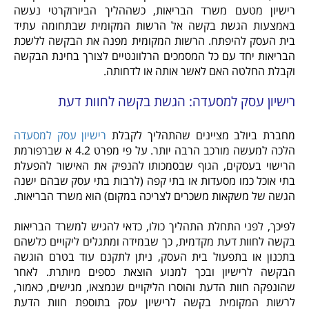
רישיון מטעם משרד הבריאות, כשההליך הביורוקרטי נעשה
באמצעות הגשת בקשה אל הרשות המקומית שבתחומה עתיד
בית העסק להיפתח. הרשות המקומית מפנה את הבקשה ללשכת
הבריאות יחד עם כל המסמכים הרלוונטיים לצורך בחינת הבקשה
וקבלת החלטה האם לאשר אותה או לדחותה.
רישיון עסק למסעדה: הגשת בקשה לחוות דעת
מחברת ביולב מציינים שהתהליך לקבלת
רישיון עסק למסעדה
הלכה למעשה מורכב הרבה יותר. על פי מפרט 4.2 א שברפורמת
הרישוי בעסקים, הגוף שבסמכותו להנפיק את האישור להפעלת
בתי אוכל כמו מסעדות או בתי קפה (לרבות בתי עסק שבהם ישנה
הגשה של משקאות משכרים לצריכה במקום) הוא משרד הבריאות.
לפיכך, לפני התחלת התהליך כולו, כדאי להגיש למשרד הבריאות
בקשה לחוות דעת מקדמית, כך שבמידה ומתגלים ליקויים כלשהם
בתכנון או בתפעול בית העסק, ניתן לתקנם עוד בטרם הוגשה
הבקשה לרישיון ובכך למנוע הוצאת כספים מיותרת. לאחר
שהונפקה חוות הדעת והוסרו הליקויים שנמצאו, מגישים, כאמור,
לרשות המקומית בקשה לרישיון עסק בתוספת חוות הדעת