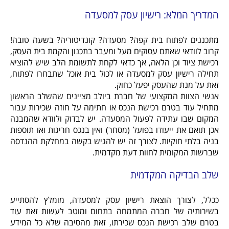
המדריך המלא: רישיון עסק למסעדה
מתכננים לפתוח בית קפה? מסעדה? קונדיטוריה? בשעה טובה!
קרוב לוודאי שאתם עסוקים מעל ומעבר בתכנון והקמת בית העסק,
רכישת ציוד וכן הלאה, אך כדאי לקחת לתשומת הלב שיש להוציא
תחילה רישיון עסק למסעדה או לכול בית אוכל שתבחרו לפתוח,
זאת על מנת שהעסק יפעל כחוק.
אנשי הצוות המקצועי של חברת ביולב מציינים שהשלב הראשון
מתחיל עוד בטרם רכישת הנכס או חתימה על חוזה שכירות עבור
המקום שבו עתידה לפעול המסעדה. יש לבדוק ולוודא שהמבנה
אכן תואם את ייעודו בפועל (מסחר) ואין בנכס חריגות ואו תוספות
בניה בלתי חוקיות. לצורך זה יש להגיש בקשה במחלקת ההנדסה
שברשות המקומית לחוות דעת מקדמית.
שלב הבדיקה המקדמית
ככלל, לצורך הוצאת רישיון עסק למסעדה, מומלץ להסתייע
בשירותיה של חברה המתמחה בתחום ומוטב לעשות זאת עוד
בטרם שלב רכישת הנכס שכירתו, זאת מהסיבה שלא כל המידע