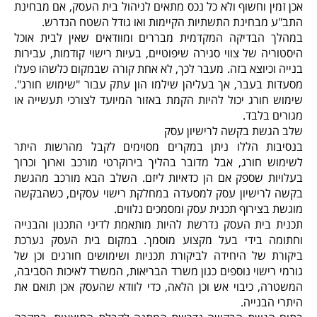
אכן זמין וחשוף ולא כל נכס מתאים לניהול בית העסק, אם מבחינת
התב"ע מבחינת התשתיות הקיימות ואו גודל השטח הנדרש.
במהלך הבדיקה המקדמית מבררים ומוודאים שאין לבית אוכל
היסטוריה של צווי סגירה שיפוטיים, בעיות רישוי קודמות, עבירות
בנייה וכיוצא בזה. מעבר לכך, לא אחת קורה שבמקום כלשהו פעלו
מסעדות בעבר, אך בעליהן שילמו הון עתק עבור "שימוש חורג".
שימוש חורג יכול להיות הקמת באזור המיועד לצורכי תעשייה או
מגורים בלבד.
שלב הגשת בקשה לרישיון עסק
בנסיבות הללו ניתן במקרים מסוימים לקבל מהרשות היתר
לשימוש חורג, אבל מדובר בהליך בירוקרטי מורכב וארוך וכרוך
בעלויות שספק אם הן כדאיות ליזם. השלב הבא מורכב מהגשת
בקשה לרישיון עסק למסעדה במחלקת רישוי עסקים, כשהבקשה
מוגשת בצירוף תכנית עסק ומסמכים נלווים.
תכנית בית העסק נדרשת להיות מותאמת לדיני התכנון והבנייה
וחתומה בידי בעל מקצוע מוסמך. במקום בית העסק נערכת
ביקורת של היחידה לביקורת תכניות ושימושים חורגים וכן של
גורמי רישוי נוספים כגון משרד הבריאות, המשרד לאיכות הסביבה,
המשטרה, כיבוי אש וכן הלאה, כדי לוודא שהעסק אכן תואם את
היתרי הבנייה.