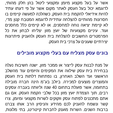
אשר על בעל מקצוע מיומן ומקצועי ליטול בהן חלק מהותי,
לדוגמא יכול בעל העסק לאתר מקום אשר על פי דעתו עתיד
להיות אידיאלי להקמת בית העסק, כשהלכה למעשה קיימים בו
חסרונות מהותיים להצלחה עתידית לדוגמא המטבח קטן מדי,
לא קיימת יציאה נוחה למחסנים, או לא קיימים כלל מחסנים
ועוד. עיניים מקצועיות של יועץ מזון יצליחו לבחון את כל
הפרמטרים החשובים להצלחת בית העסק ולהעניק פיתרונות
יצירתיים שעונים על צרכי בית העסק.
בונים עסק מצליח עם בעלי מקצוע מובילים
על מנת לבנות עסק לייצור או ממכר מזון, ישנה חשיבות נעלה
בבחירת בית עסק שילווה את המקימים והיזמים עוד מהשלב
הראשוני ועד השלב האחרון, בו נפתחות דלתות בית העסק
והמוצרים מוצעים למכירה. ביולב בע"מ הינה חברה מובילה
בתחומה, אשר פועלת בתחום 40 שנה וליוותה בעברה עסקים
רבים, תוך הצמדת יועץ מזון בכל שלבי הקמת העסק. אם גם
אתם מתכננים לפתוח עסק וזקוקים לשרות מקצועי ומיומן, צרו
קשר ונשמח להעניק לכם מהידע והניסיון הרב אותו צברנו
ברבות השנים. השרות מוענק לחברות קייטרינג, בתי מלונות,