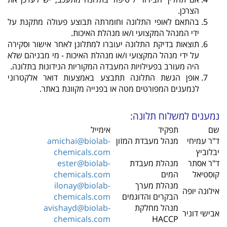
הצרכן.
בהתאם לאופי התלונה וחומרתה תבוצע פעולה מתקנת על
ידי המנהל המקצועי ו/או מנהלת האיכות.
תוצאות בדיקת התלונה יעוברו למתלונן לאחר אישור וסקירה
על ידי מנהל המקצועי ו/או מנהלת האיכות - מי מבניהם שלא
היה מעורב בפעילויות המעבדה המקוריות הנידונות בתלונה.
אופן הגשת התלונה תתבצע באמצעות דואר אלקטרוני
לנמענים המפורטים מטה או בפנייה מקוונת באתר.
נמענים למשלוח תלונה:
שם
תפקיד
אימייל
ד"ר עמיחי
מנהל מעבדת המזון
amichai@biolab-
יבלוביץ
chemicals.com
ד"ר אסתר
מנהלת מעבדת
ester@biolab-
קוסטיאל
המים
chemicals.com
מנהלת מערך
ilonay@biolab-
אילונה יופה
הבקרים והדוגמים
chemicals.com
מנהל מחלקת
avishayd@biolab-
אבישי דוניר
chemicals.com
HACCP