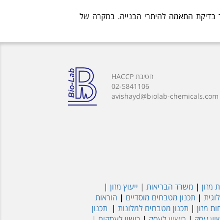
ך בדיקת התאמה להיתרי הבנייה. במקרה של
חטיבת HACCP
02-5841106
avishayd@biolab-chemicals.com
 מזון
|
משרד הבריאות
|
ייעוץ מזון
|
וגית
|
תכנון מטבחים מוסדיים
|
הוראות
ת מזון
|
תכנון מטבחים למלונות
|
תכנון
יון עסק
|
רישיון לעסק
|
רישוי לעסקים
|